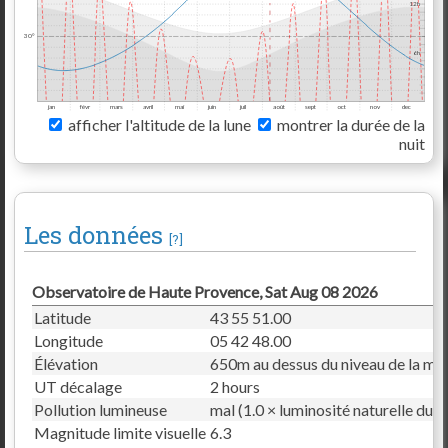
12h
30°
6h
jan
févr
mars
avril
mai
juin
juil
août
sept
oct
nov
dec
afficher l'altitude de la lune
montrer la durée de la
nuit
Les données
[?]
Observatoire de Haute Provence, Sat Aug 08 2026
Latitude
43 55 51.00
Longitude
05 42 48.00
Élévation
650m au dessus du niveau de la me
UT décalage
2 hours
Pollution lumineuse
mal (1.0 × luminosité naturelle du ci
Magnitude limite visuelle
6.3