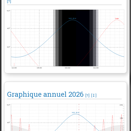
[?]
90°
Lune
NGC 6946
60°
30°
12:00
18:00
00:00
06:00
Graphique annuel
2026
[?]
[↧]
90°
24h
NGC 6946
18h
60°