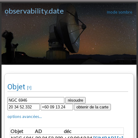
observability.date
mode sombre
Objet
[?]
options avancées...
Objet
AD
déc