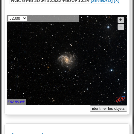
NGC 6946
20 34 52.332
+60 09 13.24
[SIMBAD]
[×]
20 34 52.332 +60 09 13.24
+
–
FoV: 59.85'