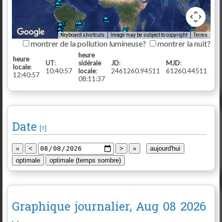
Keyboard shortcuts
Image may be subject to copyright
Terms
montrer de la pollution lumineuse?
montrer la nuit?
heure
heure
UT
:
sidérale
JD
:
MJD
:
locale
:
10:40:57
locale
:
2461260.94511
61260.44511
12:40:57
08:11:37
Date
[?]
Graphique journalier
, Aug 08 2026